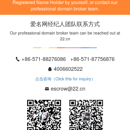
Registered Name Holder by yourself, or contact our
professional domain broker team.
爱名网经纪人团队联系方式
Our professional domain broker team can be reached out at
22.cn
+86-571-88276086 +86-571-87756876
4006602522
点击咨询（Click this for inquiry）
escrow@22.cn